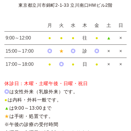
東京都立川市錦町2-1-33 立川南口HMビル2階
月
火
水
木
金
土
日
9:00～12:00
●
●
●
往
●
▲
×
15:00～17:00
◎
★
◎
診
◎
×
×
17:00～18:00
●
◎
●
日
●
×
×
休診日：木曜・土曜午後・日曜・祝日
◎
は女性外来（乳腺外来）です。
●
は内科・外科一般です。
▲
は9:00～13:00まで
★
は手術・処置です。
※午後の診療の受付時間